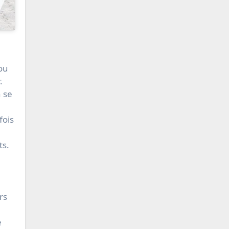
ou
.
 se
fois
ts.
rs
e