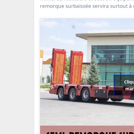
remorque surbaissée servira surtout à o
Cliq
mark