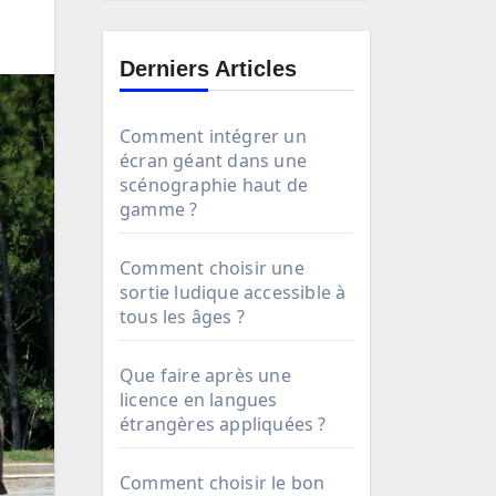
Derniers Articles
Comment intégrer un
écran géant dans une
scénographie haut de
gamme ?
Comment choisir une
sortie ludique accessible à
tous les âges ?
Que faire après une
licence en langues
étrangères appliquées ?
Comment choisir le bon