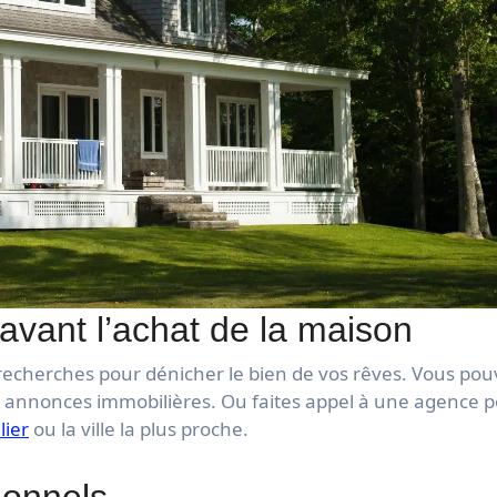
avant l’achat de la maison
cherches pour dénicher le bien de vos rêves. Vous pou
es annonces immobilières. Ou faites appel à une agence 
lier
ou la ville la plus proche.
ionnels