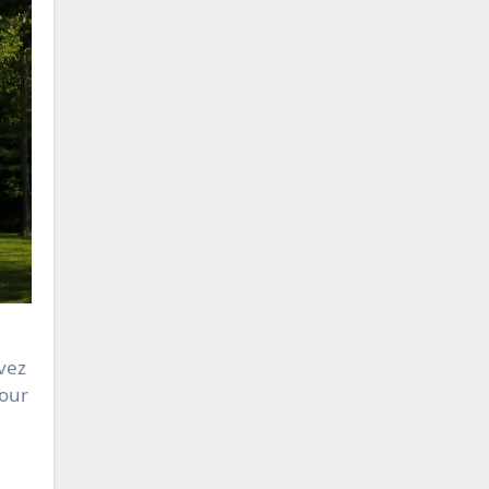
vez
pour