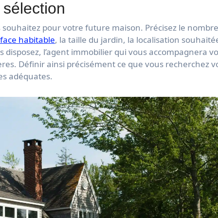
 sélection
us souhaitez pour votre future maison. Précisez le nombr
face habitable
, la taille du jardin, la localisation souhaité
ous disposez, l’agent immobilier qui vous accompagnera v
ères. Définir ainsi précisément ce que vous recherchez v
res adéquates.