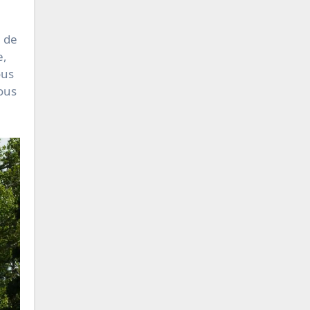
e de
e,
ous
ous