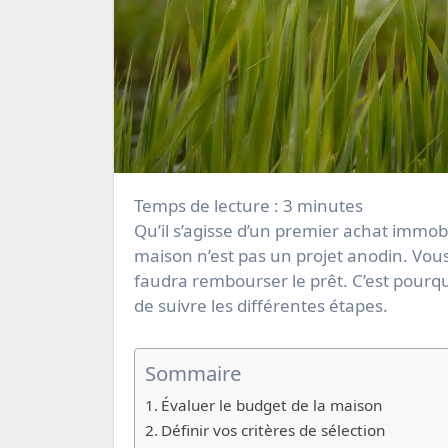
Temps de lecture :
3
minutes
Qu’il s’agisse d’un premier achat immobilier ou bien d’un investissement locatif, acheter une
maison n’est pas un projet anodin. Vou
faudra rembourser le prêt. C’est pourquo
de suivre les différentes étapes.
Sommaire
Évaluer le budget de la maison
Définir vos critères de sélection