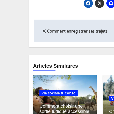
Navigation
Comment enregistrer ses trajets
de
l’article
Articles Similaires
Vie sociale & Conso
V
Comment choisir une
sortie ludique accessible
Cr