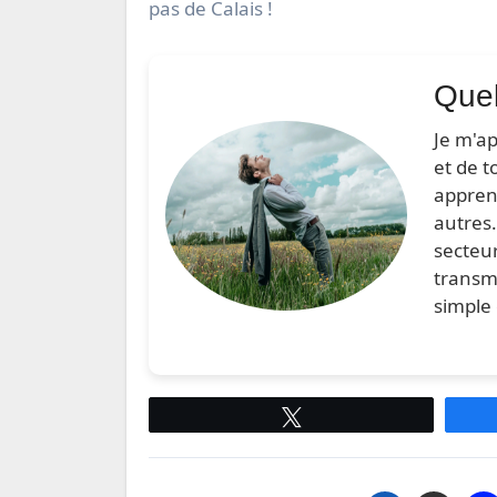
pas de Calais !
Quel
Je m'a
et de t
appren
autres.
secteur
transm
simple 
Tweetez